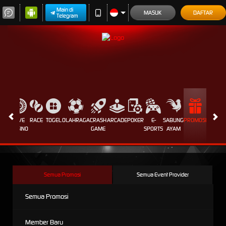
Main di
MASUK
DAFTAR
Telegram
LOTS
LIVE
RACE
TOGEL
OLAHRAGA
CRASH
ARCADE
POKER
E-
SABUNG
PROMOSI
CASINO
GAME
SPORTS
AYAM
Semua Promosi
Semua Event Provider
Semua Promosi
Member Baru