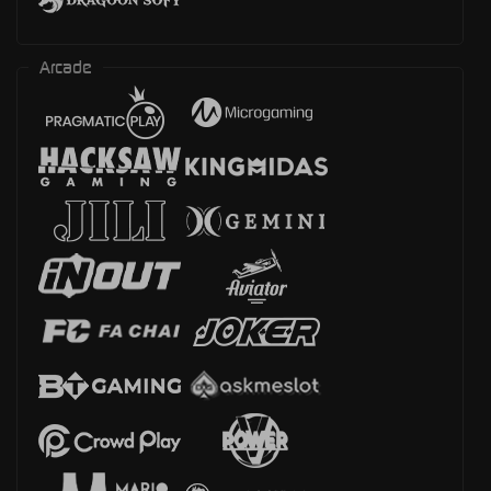
Arcade