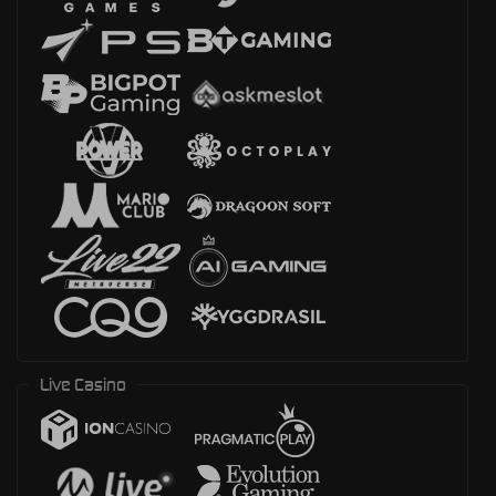
Live Casino