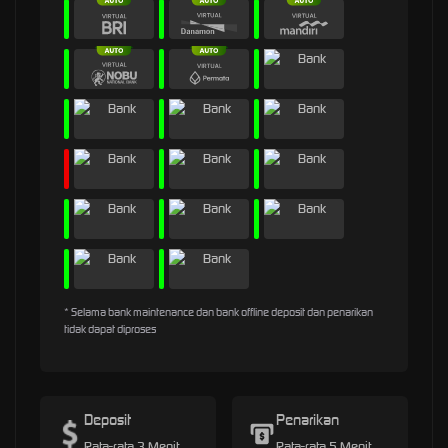
* Selama bank maintenance dan bank offline deposit dan penarikan
tidak dapat diproses
Deposit
Penarikan
Rata-rata 3 Menit
Rata-rata 5 Menit