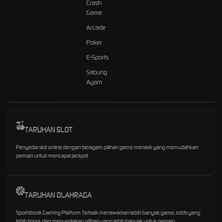
Crash
Game
Arcade
Poker
E-Sports
Sabung
Ayam
TARUHAN SLOT
Penyedia slot online dengan beragam pilihan game menarik yang memudahkan
pemain untuk mencapai jackpot
TARUHAN OLAHRAGA
Sportsbook Gaming Platform Terbaik menawarkan lebih banyak game, odds yang
lebih tinggi, dan menyediakan pilihan yang lebih banyak untuk pemain.