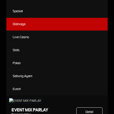
Spesial
Olahraga
Live Casino
Slots
Poker
Sabung Ayam
Event
EVENT MIX PARLAY
Detail