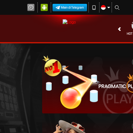
Main di Telegram
HOT