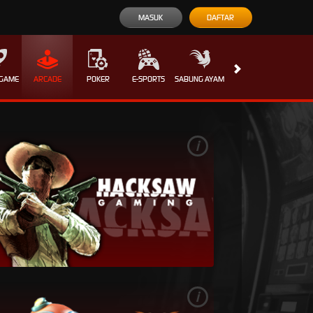
MASUK
DAFTAR
 GAME
ARCADE
POKER
E-SPORTS
SABUNG AYAM
PROMOSI
i
i