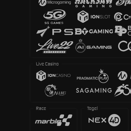
Live Casino
Race
Togel