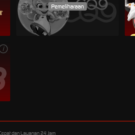
i
Cepat dan Layanan 24 Jam