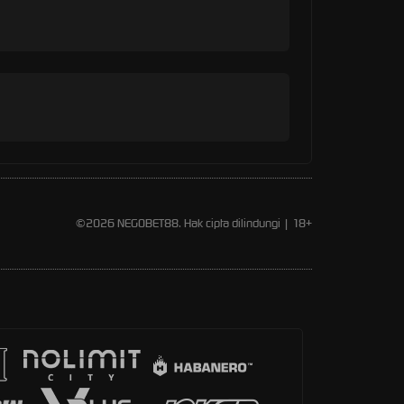
©2026 NEGOBET88. Hak cipta dilindungi | 18+