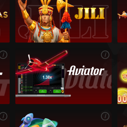
i
i
i
i