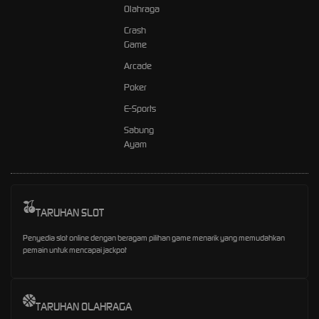
Olahraga
Crash
Game
Arcade
Poker
E-Sports
Sabung
Ayam
TARUHAN SLOT
Penyedia slot online dengan beragam pilihan game menarik yang memudahkan
pemain untuk mencapai jackpot
TARUHAN OLAHRAGA