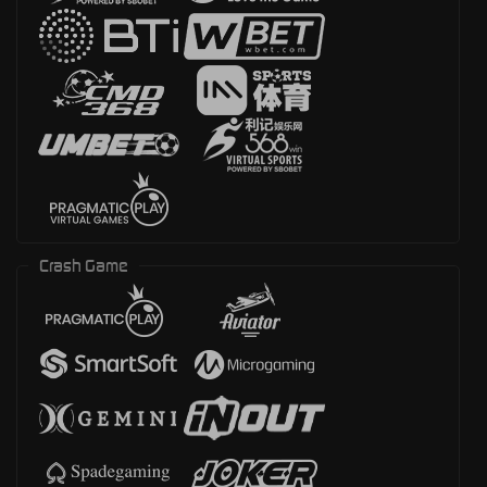
Crash Game