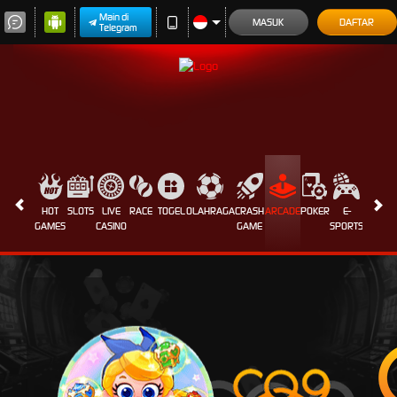
Main di
MASUK
DAFTAR
Telegram
HOT
SLOTS
LIVE
RACE
TOGEL
OLAHRAGA
CRASH
ARCADE
POKER
E-
SABUN
GAMES
CASINO
GAME
SPORTS
AYAM