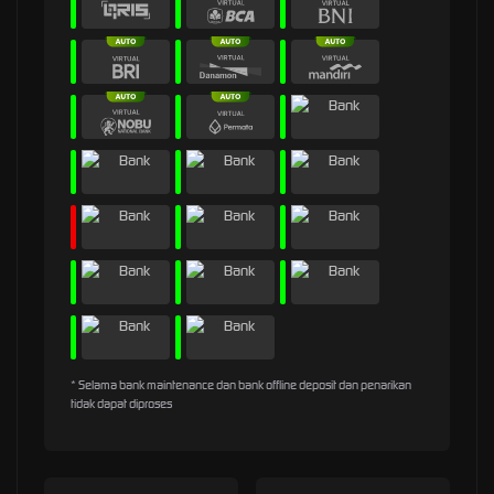
* Selama bank maintenance dan bank offline deposit dan penarikan
tidak dapat diproses