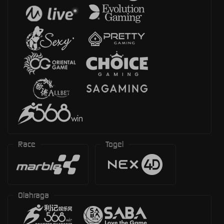
Race
Togel
Olahraga