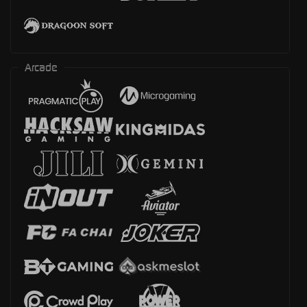
Arcade