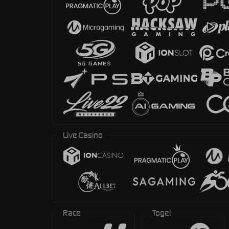
Live Casino
Race
Togel