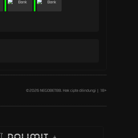
©2026 NEGOBET88. Hak cipta dilindungi | 18+