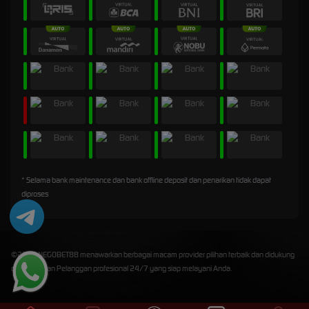
* Selama bank maintenance dan bank offline deposit dan penarikan tidak dapat
diproses
©2026 NEGOBET88 menawarkan berbagai macam provider pilihan terbaik dan didukung
oleh Layanan Pelanggan profesional 24/7 yang siap melayani Anda.