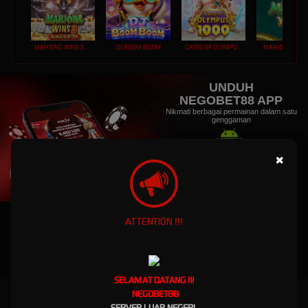
MAHJONG WINS 3 – BLACK SCATTER
DJ BOOM BOOM
GATES OF OLYMPUS 1000
MAHJONG WAYS
UNDUH
NEGOBET88 APP
Nikmati berbagai permainan dalam satu
genggaman
×
UNDUH
PANDUAN INSTALASI
ATTENTION !!!
SELAMAT DATANG !!!
NEGOBET88
NEGOBET88 | Game Online Terpercaya, Deposit Cepat dan
SERVER LUAR NEGERI