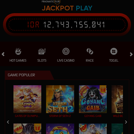
JACKPOT
PLAY
IDR
12,743,755,041
HOT GAMES
SLOTS
LIVE CASINO
RACE
TOGEL
OL
GAME POPULER
GATES OF OLYMPUS POP
STORM OF SETH 2
GOYANG GAIB