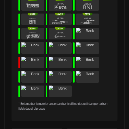
* Selama bank maintenance dan bank offline deposit dan penarikan
tidak dapat diproses