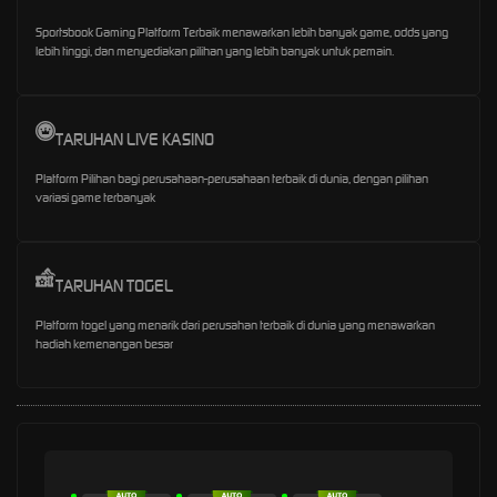
Sportsbook Gaming Platform Terbaik menawarkan lebih banyak game, odds yang
lebih tinggi, dan menyediakan pilihan yang lebih banyak untuk pemain.
TARUHAN LIVE KASINO
Platform Pilihan bagi perusahaan-perusahaan terbaik di dunia, dengan pilihan
variasi game terbanyak
TARUHAN TOGEL
Platform togel yang menarik dari perusahan terbaik di dunia yang menawarkan
hadiah kemenangan besar