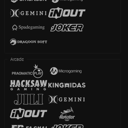
Arcade