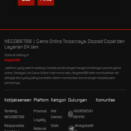
NEGOBET88 | Game Online Terpercaya, Deposit Cepat dan
Layanan 24 Jam
Selamat datang di
Negobet88
, platform yang saat ini sedang menjadi perbincangan hangat di kalangan pecinta game
online. Sebagai Link Game Online Viral nomor satu, Negobet88 telah membuktikan diri
sebagai situs yang paling konsisten dalam memberikan kemenangan kepada para
pemainnya.
Kebijaksanaan
Platform
Kategori
Dukungan
Komunitas
Tentang
Promosi
Hot
+62858591
NEGOBET88
Games
08440
Loyalty
Responsible
Slots
@negobet8
Referral