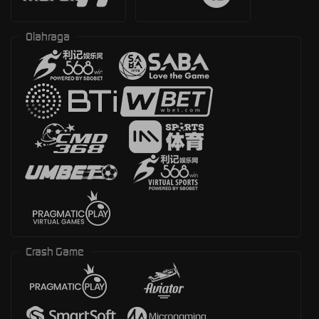
Olahraga
Crash Game