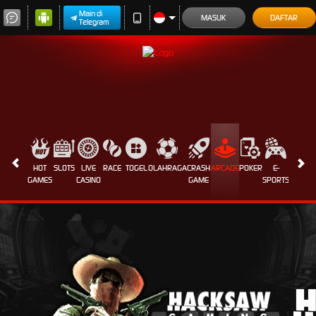
Main di
MASUK
DAFTAR
Telegram
HOT
SLOTS
LIVE
RACE
TOGEL
OLAHRAGA
CRASH
ARCADE
POKER
E-
SABUN
GAMES
CASINO
GAME
SPORTS
AYAM