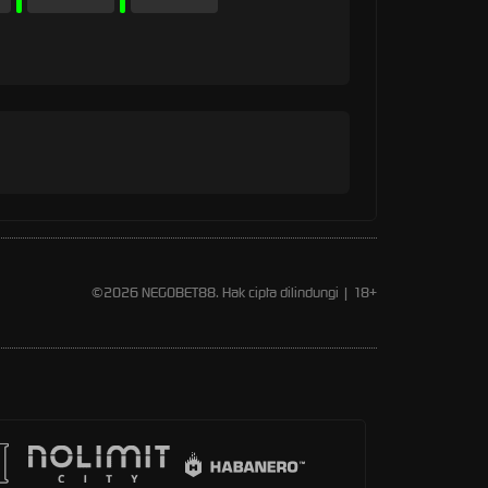
©2026 NEGOBET88. Hak cipta dilindungi | 18+