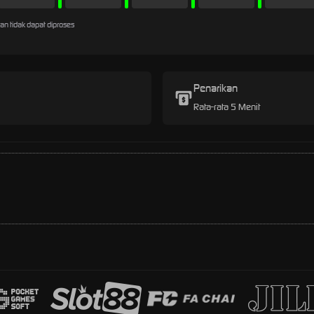
an tidak dapat diproses
Penarikan
Rata-rata 5 Menit