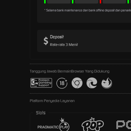
* Selama bank maintenance dan bank offline deposit dan penarik
Deposit
Rata-rata 3 Menit
Tanggung Jawab Bermain
Browser Yang Didukung
Platform Penyedia Layanan
Slots