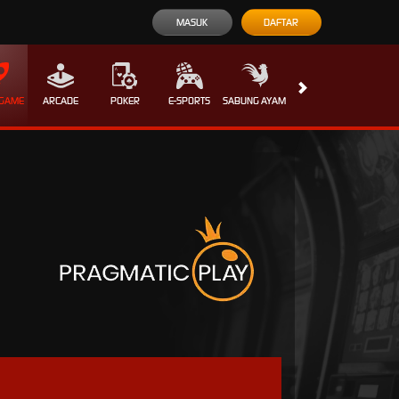
MASUK
DAFTAR
 GAME
ARCADE
POKER
E-SPORTS
SABUNG AYAM
PROMOSI