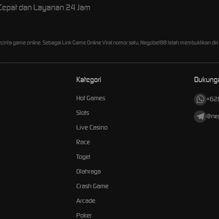
Cepat dan Layanan 24 Jam
pecinta game online. Sebagai Link Game Online Viral nomor satu, Negobet88 telah membuktikan d
Kategori
Dukung
Hot Games
+62
Slots
@ne
Live Casino
Race
Togel
Olahraga
Crash Game
Arcade
Poker