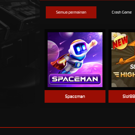
Semua permainan
Crash Game
Spaceman
Slot88