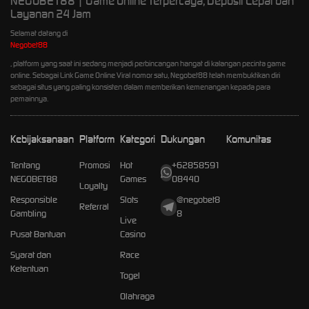
NEGOBET88 | Game Online Terpercaya, Deposit Cepat dan
Layanan 24 Jam
Selamat datang di
Negobet88
, platform yang saat ini sedang menjadi perbincangan hangat di kalangan pecinta game
online. Sebagai Link Game Online Viral nomor satu, Negobet88 telah membuktikan diri
sebagai situs yang paling konsisten dalam memberikan kemenangan kepada para
pemainnya.
Kebijaksanaan
Platform
Kategori
Dukungan
Komunitas
Tentang
Promosi
Hot
+62858591
NEGOBET88
Games
08440
Loyalty
Responsible
Slots
@negobet8
Referral
Gambling
8
Live
Pusat Bantuan
Casino
Syarat dan
Race
Ketentuan
Togel
Olahraga