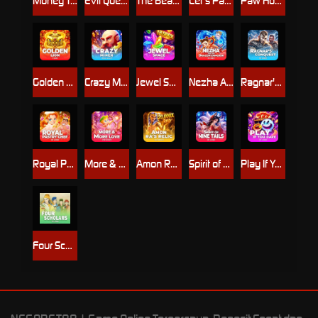
Money Tree Slot
Evil Queen Cauldron
The Beanstalk
Let's Party
Paw House
Golden Lion
Crazy Miner
Jewel Space
Nezha And The Dragon Emperor
Ragnar's Conquest
Royal Pastry Chef
More & More Love
Amon Ra's Relic
Spirit of Nine Tails
Play If You Dare
Four Scholars