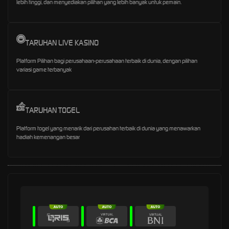
lebih tinggi, dan menyediakan pilihan yang lebih banyak untuk pemain.
TARUHAN LIVE KASINO
Platform Pilihan bagi perusahaan-perusahaan terbaik di dunia, dengan pilihan
variasi game terbanyak
TARUHAN TOGEL
Platform togel yang menarik dari perusahan terbaik di dunia yang menawarkan
hadiah kemenangan besar