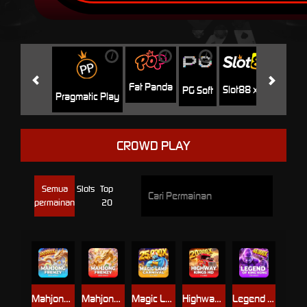
i
i
i
i
i
Facha
Fat Panda
Slot88 x PP
PG Soft
Pragmatic Play
CROWD PLAY
Semua
Slots
Top
permainan
20
Mahjong Frenzy : Tiles of Fortunes
Mahjong Frenzy
Magic Lamp Carnival
Highway Kings HD
Legend of King Kong