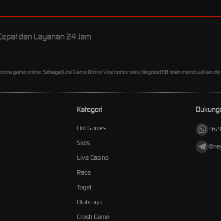
Cepat dan Layanan 24 Jam
pecinta game online. Sebagai Link Game Online Viral nomor satu, Negobet88 telah membuktikan d
Kategori
Dukung
Hot Games
+62
Slots
@ne
Live Casino
Race
Togel
Olahraga
Crash Game