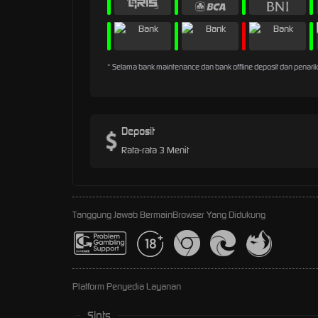
* Selama bank maintenance dan bank offline deposit dan penarik
Deposit
Rata-rata 3 Menit
Tanggung Jawab Bermain
Browser Yang Didukung
Platform Penyedia Layanan
Slots