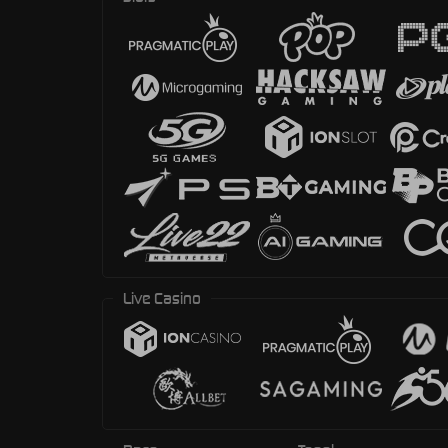
Live Casino