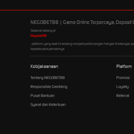
NEGOBET88 | Game Online Terpercaya, Deposit 
Selamat datang di
Negobet88
, platform yang saat ini sedang menjadi perbincangan hangat di kalangan 
kepada para pemainnya.
Kebijaksanaan
Platform
Tentang NEGOBET88
Promosi
Responsible Gambling
Loyalty
Pusat Bantuan
Referral
Syarat dan Ketentuan