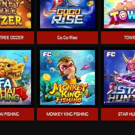
TREE DOZER
Go Go Rise
TOW
AI FISHING
MONKEY KING FISHING
STAR HU