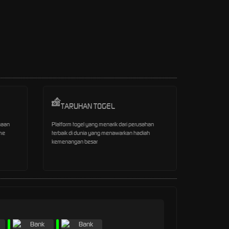
TARUHAN TOGEL
haan
Platform togel yang menarik dari perusahan
ame
terbaik di dunia yang menawarkan hadiah
kemenangan besar