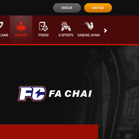
MASUK
DAFTAR
 GAME
ARCADE
POKER
E-SPORTS
SABUNG AYAM
PROMOSI