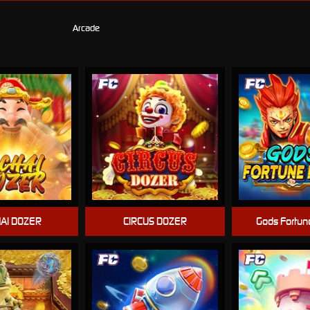
Arcade
HAI DOZER
CIRCUS DOZER
Gods Fortun