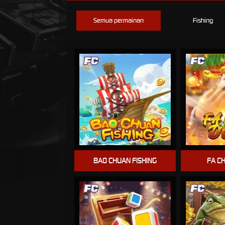
Semua permainan
Fishing
BAO CHUAN FISHING
FA C