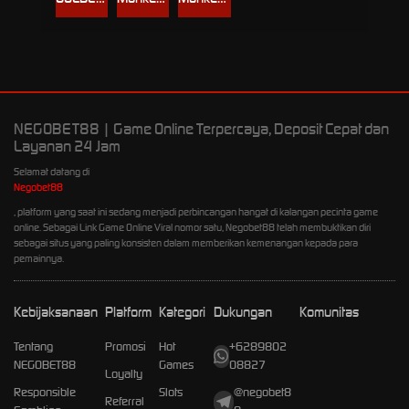
NEGOBET88 | Game Online Terpercaya, Deposit Cepat dan
Layanan 24 Jam
Selamat datang di
Negobet88
, platform yang saat ini sedang menjadi perbincangan hangat di kalangan pecinta game
online. Sebagai Link Game Online Viral nomor satu, Negobet88 telah membuktikan diri
sebagai situs yang paling konsisten dalam memberikan kemenangan kepada para
pemainnya.
Kebijaksanaan
Platform
Kategori
Dukungan
Komunitas
Tentang
Promosi
Hot
+6289802
NEGOBET88
Games
08827
Loyalty
Responsible
Slots
@negobet8
Referral