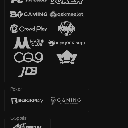
Poker
E-Sports