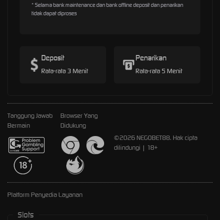
* Selama bank maintenance dan bank offline deposit dan penarikan
tidak dapat diproses
Deposit
Penarikan
Rata-rata 3 Menit
Rata-rata 5 Menit
Tanggung Jawab
Browser Yang
Bermain
Didukung
©2026 NEGOBET88. Hak cipta
dilindungi | 18+
Platform Penyedia Layanan
Slots