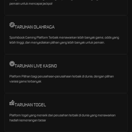
pemain untuk mencapai jackpot
TARUHAN OLAHRAGA
Sportsbook Gaming Platform Terbaik menawarkan lebih banyak game, odds yang
lebih tinggi, dan menyediakan pilihan yang lebih banyak untuk pemain.
TARUHAN LIVE KASINO
Platform Pilihan bagi perusahaan-perusahaan terbaik di dunia, dengan pilihan
variasi game terbanyak
TARUHAN TOGEL
Platform togel yang menarik dari perusahan terbaik di dunia yang menawarkan
hadiah kemenangan besar