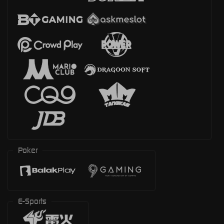
Poker
E-Sports