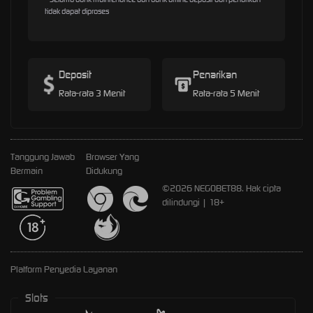
tidak dapat diproses
Deposit
Penarikan
Rata-rata 3 Menit
Rata-rata 5 Menit
Tanggung Jawab
Browser Yang
Bermain
Didukung
©2026 NEGOBET88. Hak cipta
dilindungi | 18+
Platform Penyedia Layanan
Slots