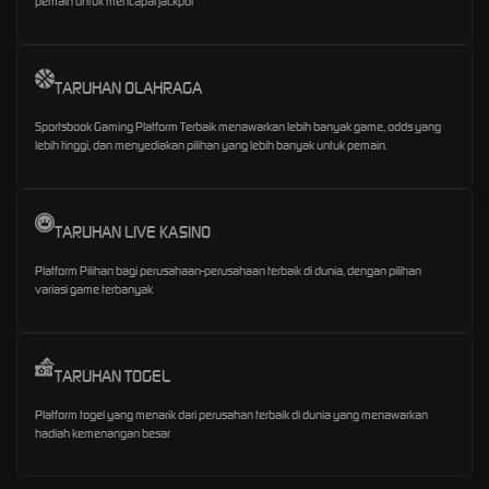
pemain untuk mencapai jackpot
TARUHAN OLAHRAGA
Sportsbook Gaming Platform Terbaik menawarkan lebih banyak game, odds yang
lebih tinggi, dan menyediakan pilihan yang lebih banyak untuk pemain.
TARUHAN LIVE KASINO
Platform Pilihan bagi perusahaan-perusahaan terbaik di dunia, dengan pilihan
variasi game terbanyak
TARUHAN TOGEL
Platform togel yang menarik dari perusahan terbaik di dunia yang menawarkan
hadiah kemenangan besar