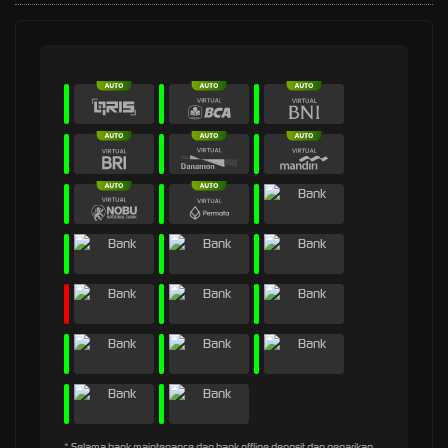
* Selama bank maintenance dan bank offline deposit dan penarikan