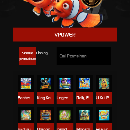
VPOWER
Semua
Fishing
permainan
Fantasy Unicorn
King Kong’s Rampage
Legendary Panda
Daily Fishing
Li Kui Pi Yu
Bird Hunter
Dragon Storm
Insect Paradise
Monster Awaken plus
Sea Food Paradise II Plus