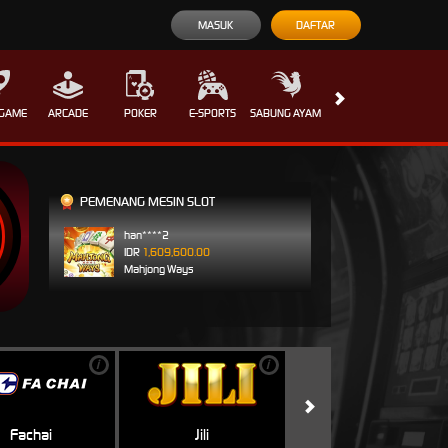
MASUK
DAFTAR
 GAME
ARCADE
POKER
E-SPORTS
SABUNG AYAM
PROMOSI
PEMENANG MESIN SLOT
han****2
IDR
1,609,600.00
Mahjong Ways
congab****9
IDR
1,390,800.00
Mahjong Ways
i
i
i
ke****9
IDR
1,172,000.00
No Limit City
Mahjong Ways
Fachai
Jili
aira****t