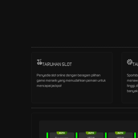
TARUHAN SLOT
TA
Penyedia slot online dengan beragam pilihan
Sportsb
game menarik yang memudahkan pemain untuk
menawar
mencapai jackpot
tinggi,
banyak 