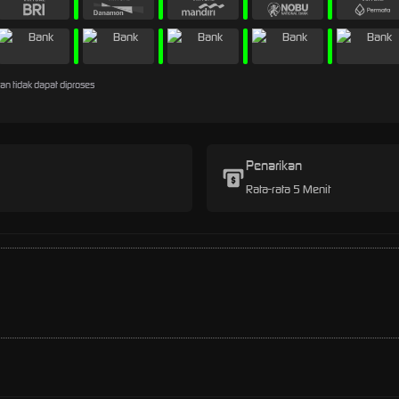
an tidak dapat diproses
Penarikan
Rata-rata 5 Menit