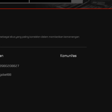
IDR
846,400.00
Mahjong Ways
oli****0
IDR
716,800.00
Mahjong Ways
aira****t
iri sebagai situs yang paling konsisten dalam memberikan kemenangan
IDR
642,000.00
Mahjong Ways
jp****7
an
Komunitas
IDR
627,000.00
Mahjong Ways
8980208827
congab****9
gobet88
IDR
610,000.00
Mahjong Ways
andreti****3
IDR
523,300.00
Gates of Olympus 1000
a****5
IDR
431,600.00