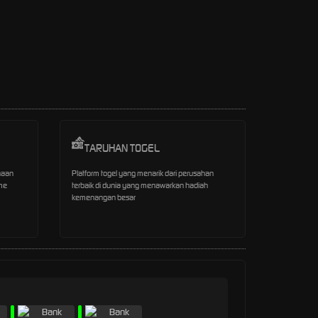
Starlight Princess™ 1000
TARUHAN TOGEL
haan
Platform togel yang menarik dari perusahan
ame
terbaik di dunia yang menawarkan hadiah
kemenangan besar