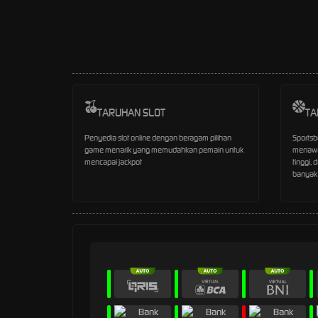
TARUHAN SLOT
TA
Penyedia slot online dengan beragam pilihan
Sportsb
game menarik yang memudahkan pemain untuk
menawar
mencapai jackpot
tinggi,
banyak 