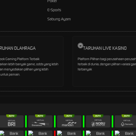
Poker
E-Sports
Sabung Ayam
RUHAN OLAHRAGA
TARUHAN LIVE KASINO
ook Gaming Platform Terbaik
Platform Pilihan bagi perusahaan-perusa
kan lebih banyak game, odds yang lebih
terbaik di dunia, dengan pilihan variasi g
 dan menyediakan pilihan yang lebih
terbanyak
untuk pemain.