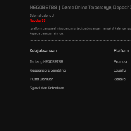
NEGOBET88 | Game Online Terpercaya, Deposit 
Selamat datang di
Negobet88
, platform yang saat ini sedang menjadi perbincangan hangat di kalangan 
kepada para pemainnya.
Kebijaksanaan
Platform
Tentang NEGOBET88
Promosi
Responsible Gambling
Loyalty
Pusat Bantuan
Referral
Syarat dan Ketentuan