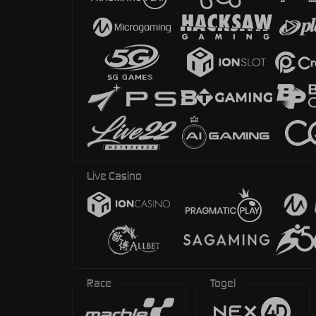
Live Casino
Race
Togel