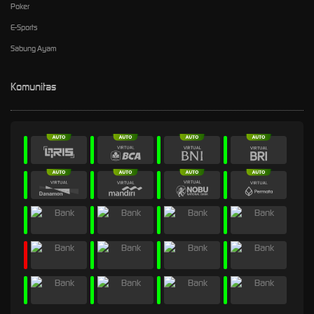
Poker
E-Sports
Sabung Ayam
Komunitas