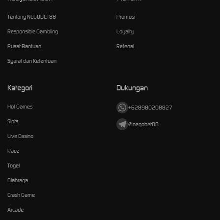
Tentang NEGOBET88
Promosi
Responsible Gambling
Loyalty
Pusat Bantuan
Referral
Syarat dan Ketentuan
Kategori
Dukungan
Hot Games
+628980208827
Slots
@negobet88
Live Casino
Race
Togel
Olahraga
Crash Game
Arcade