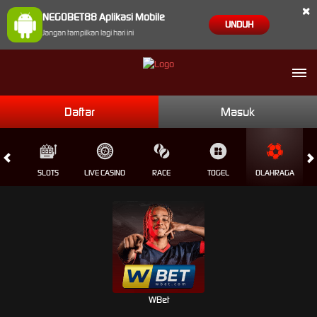
×
NEGOBET88 Aplikasi Mobile
UNDUH
Jangan tampilkan lagi hari ini
Daftar
Masuk
MES
SLOTS
LIVE CASINO
RACE
TOGEL
OLAHRAGA
C
WBet