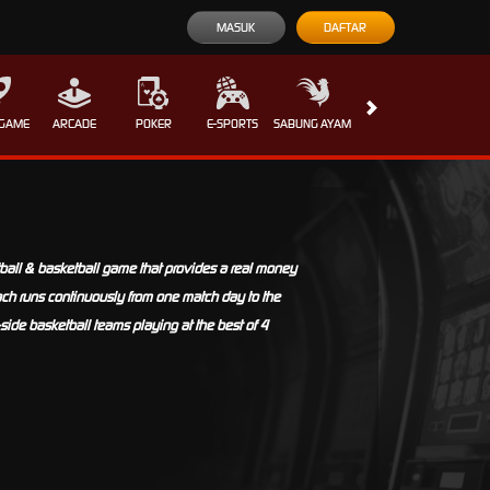
MASUK
DAFTAR
 GAME
ARCADE
POKER
E-SPORTS
SABUNG AYAM
PROMOSI
tball & basketball game that provides a real money
ach runs continuously from one match day to the
side basketball teams playing at the best of 4