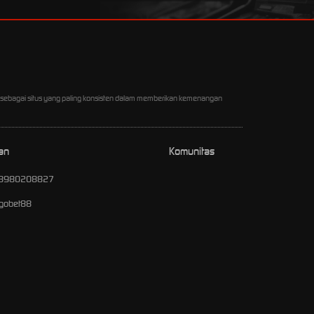
iri sebagai situs yang paling konsisten dalam memberikan kemenangan
an
Komunitas
8980208827
gobet88