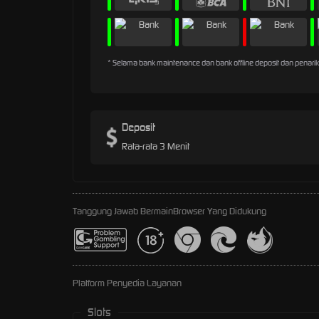
* Selama bank maintenance dan bank offline deposit dan penarik
Deposit
Rata-rata 3 Menit
Tanggung Jawab Bermain
Browser Yang Didukung
Platform Penyedia Layanan
Slots