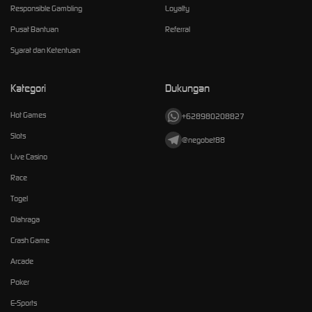
Responsible Gambling
Loyalty
Pusat Bantuan
Referral
Syarat dan Ketentuan
Kategori
Dukungan
Hot Games
+628980208827
Slots
@negobet88
Live Casino
Race
Togel
Olahraga
Crash Game
Arcade
Poker
E-Sports