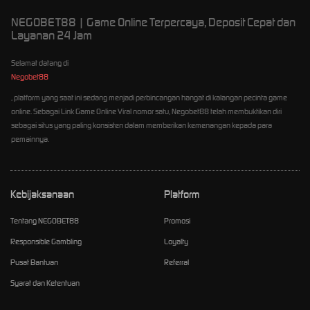
NEGOBET88 | Game Online Terpercaya, Deposit Cepat dan
Layanan 24 Jam
Selamat datang di
Negobet88
, platform yang saat ini sedang menjadi perbincangan hangat di kalangan pecinta game
online. Sebagai Link Game Online Viral nomor satu, Negobet88 telah membuktikan diri
sebagai situs yang paling konsisten dalam memberikan kemenangan kepada para
pemainnya.
Kebijaksanaan
Platform
Tentang NEGOBET88
Promosi
Responsible Gambling
Loyalty
Pusat Bantuan
Referral
Syarat dan Ketentuan