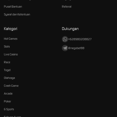
Pusat Bantuan
Referral
Syarat dan Ketentuan
Kategori
Dukungan
Hot Games
+628980208827
Slots
@negobet88
Live Casino
Race
Togel
Olahraga
Crash Game
Arcade
Poker
E-Sports