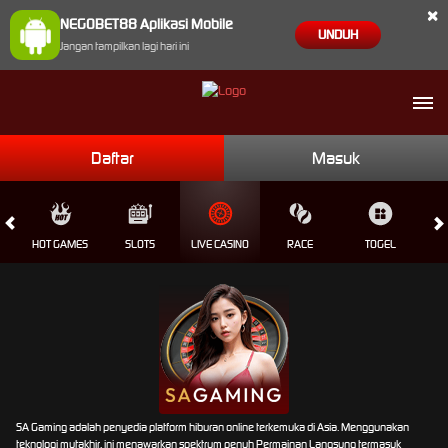
×
NEGOBET88 Aplikasi Mobile
UNDUH
Jangan tampilkan lagi hari ini
Daftar
Masuk
HOT GAMES
SLOTS
LIVE CASINO
RACE
TOGEL
OL
SA Gaming adalah penyedia platform hiburan online terkemuka di Asia. Menggunakan
teknologi mutakhir, ini menawarkan spektrum penuh Permainan Langsung termasuk