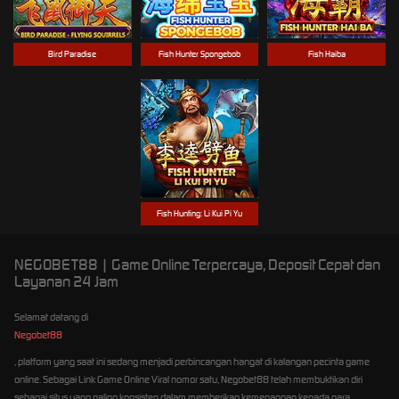
Bird Paradise
Fish Hunter Spongebob
Fish Haiba
Fish Hunting: Li Kui Pi Yu
NEGOBET88 | Game Online Terpercaya, Deposit Cepat dan
Layanan 24 Jam
Selamat datang di
Negobet88
, platform yang saat ini sedang menjadi perbincangan hangat di kalangan pecinta game
online. Sebagai Link Game Online Viral nomor satu, Negobet88 telah membuktikan diri
sebagai situs yang paling konsisten dalam memberikan kemenangan kepada para