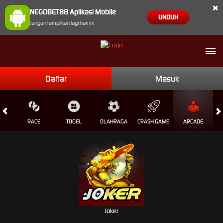
×
NEGOBET88 Aplikasi Mobile
UNDUH
Jangan tampilkan lagi hari ini
Daftar
Masuk
SINO
RACE
TOGEL
OLAHRAGA
CRASH GAME
ARCADE
Joker