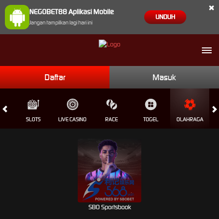
×
NEGOBET88 Aplikasi Mobile
UNDUH
Jangan tampilkan lagi hari ini
Daftar
Masuk
MES
SLOTS
LIVE CASINO
RACE
TOGEL
OLAHRAGA
C
SBO Sportsbook