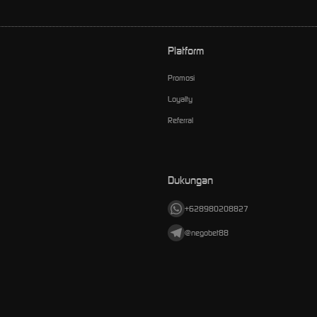
Platform
Promosi
Loyalty
Referral
Dukungan
+628980208827
@negobet88