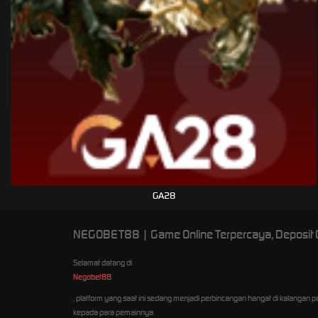
GA28
NEGOBET88 | Game Online Terpercaya, Deposit 
Selamat datang di
Negobet88
, platform yang saat ini sedang menjadi perbincangan hangat di kalangan 
kepada para pemainnya.