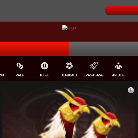
INO
RACE
TOGEL
OLAHRAGA
CRASH GAME
ARCADE
i