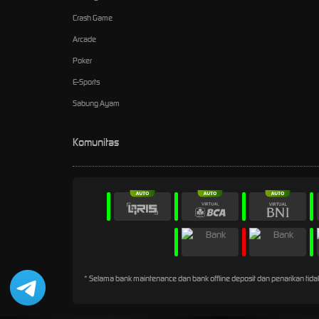
Crash Game
Arcade
Poker
E-Sports
Sabung Ayam
Komunitas
* Selama bank maintenance dan bank offline deposit dan penarikan tida