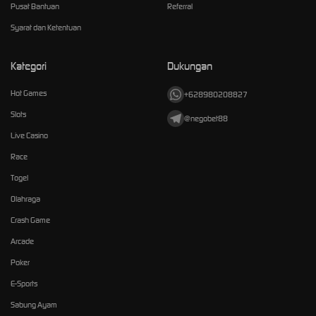
Pusat Bantuan
Referral
Syarat dan Ketentuan
Kategori
Dukungan
Hot Games
+628980208827
Slots
@negobet88
Live Casino
Race
Togel
Olahraga
Crash Game
Arcade
Poker
E-Sports
Sabung Ayam