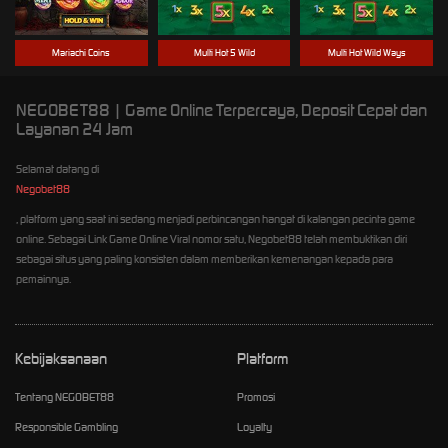
Mariachi Coins
Multi Hot 5 Wild
Multi Hot Wild Ways
NEGOBET88 | Game Online Terpercaya, Deposit Cepat dan
Layanan 24 Jam
Selamat datang di
Negobet88
, platform yang saat ini sedang menjadi perbincangan hangat di kalangan pecinta game
online. Sebagai Link Game Online Viral nomor satu, Negobet88 telah membuktikan diri
sebagai situs yang paling konsisten dalam memberikan kemenangan kepada para
pemainnya.
Kebijaksanaan
Platform
Tentang NEGOBET88
Promosi
Responsible Gambling
Loyalty