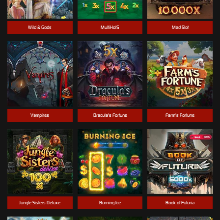
Wild & Gods
MultiHot5
Mad Slot
Vampires
Dracula's Fortune
Farm's Fortune
Jungle Sisters Deluxe
Burning Ice
Book of Futuria