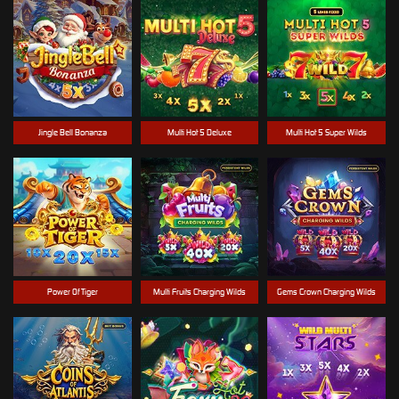
Jingle Bell Bonanza
Multi Hot 5 Deluxe
Multi Hot 5 Super Wilds
Power Of Tiger
Multi Fruits Charging Wilds
Gems Crown Charging Wilds