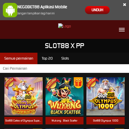
×
NEGOBET88 Aplikasi Mobile
UNDUH
Jangan tampilkan lagi hari ini
SLOT88 X PP
Semua permainan
Top 20
Slots
Slot88 Gates of Olympus Super Scatter
Wukong - Black Scatter
Slot88 Olympus 1000