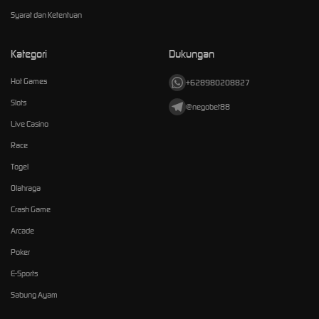
Syarat dan Ketentuan
Kategori
Dukungan
Hot Games
+628980208827
Slots
@negobet88
Live Casino
Race
Togel
Olahraga
Crash Game
Arcade
Poker
E-Sports
Sabung Ayam