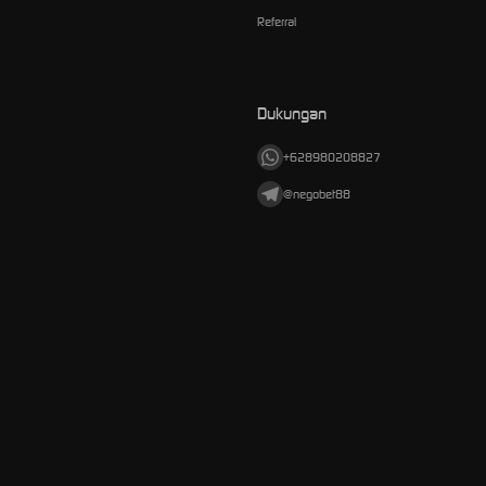
Referral
Dukungan
+628980208827
@negobet88