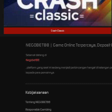
Crash Classic
NEGOBET88 | Game Online Terpercaya, Deposit 
Selamat datang di
Negobet88
, platform yang saat ini sedang menjadi perbincangan hangat di kalangan 
kepada para pemainnya.
Kebijaksanaan
Tentang NEGOBET88
Responsible Gambling