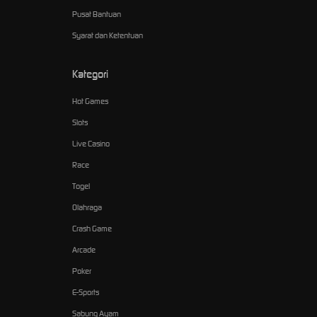
Pusat Bantuan
Syarat dan Ketentuan
Kategori
Hot Games
Slots
Live Casino
Race
Togel
Olahraga
Crash Game
Arcade
Poker
E-Sports
Sabung Ayam