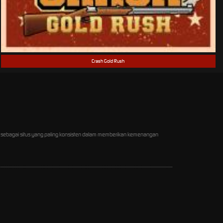
Crash Gold Rush
iri sebagai situs yang paling konsisten dalam memberikan kemenangan