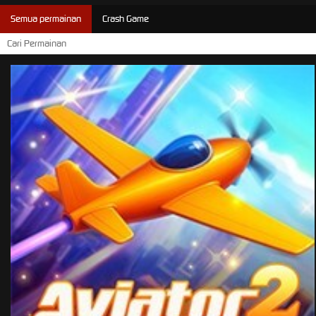
Semua permainan
Crash Game