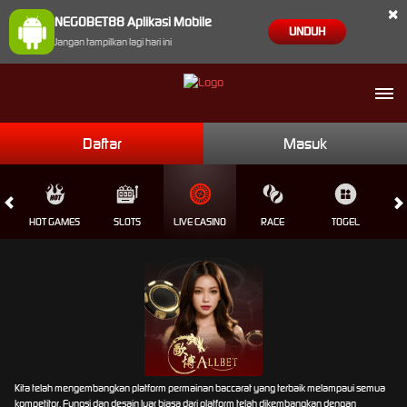
×
NEGOBET88 Aplikasi Mobile
UNDUH
Jangan tampilkan lagi hari ini
Daftar
Masuk
HOT GAMES
SLOTS
LIVE CASINO
RACE
TOGEL
OL
Kita telah mengembangkan platform permainan baccarat yang terbaik melampaui semua
kompetitor. Fungsi dan desain luar biasa dari platform telah dikembangkan dengan